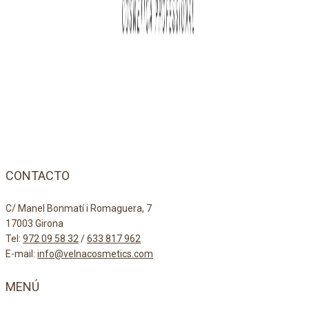
CONTACTO
C/ Manel Bonmatí i Romaguera, 7
17003 Girona
Tel:
972 09 58 32
/
633 817 962
E-mail:
info@velnacosmetics.com
MENÚ