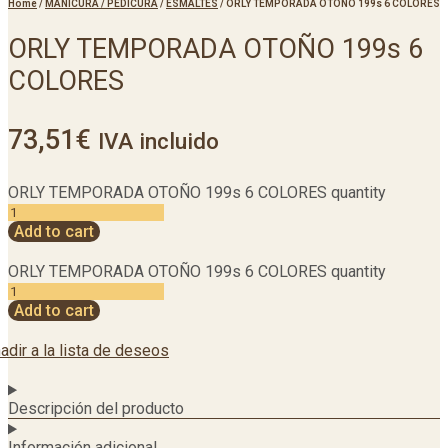
Home
/
MANICURA / PEDICURA
/
ESMALTES
/
ORLY TEMPORADA OTOÑO 199s 6 COLORES
ORLY TEMPORADA OTOÑO 199s 6
COLORES
73,51
€
IVA incluido
ORLY TEMPORADA OTOÑO 199s 6 COLORES quantity
Add to cart
ORLY TEMPORADA OTOÑO 199s 6 COLORES quantity
Add to cart
adir a la lista de deseos
Descripción del producto
Información adicional