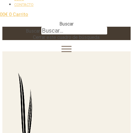
CONTACTO
,00
€
0
Carrito
Buscar
Buscar
Cerrar este cuadro de búsqueda.