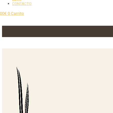
CONTACTO
,00
€
0
Carrito