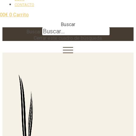
CONTACTO
,00
€
0
Carrito
Buscar
Buscar
Cerrar este cuadro de búsqueda.