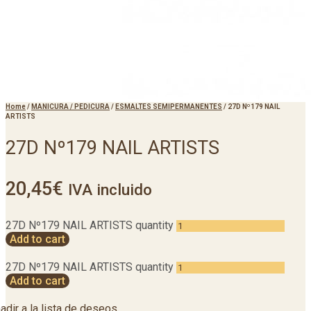
Home
/
MANICURA / PEDICURA
/
ESMALTES SEMIPERMANENTES
/
27D Nº179 NAIL
ARTISTS
27D Nº179 NAIL ARTISTS
20,45
€
IVA incluido
27D Nº179 NAIL ARTISTS quantity
Add to cart
27D Nº179 NAIL ARTISTS quantity
Add to cart
adir a la lista de deseos