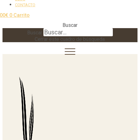
CONTACTO
,00
€
0
Carrito
Buscar
Buscar
Cerrar este cuadro de búsqueda.