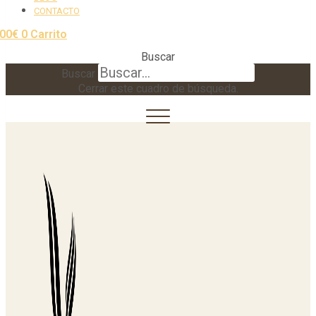
CONTACTO
,00
€
0
Carrito
Buscar
Buscar
Cerrar este cuadro de búsqueda.