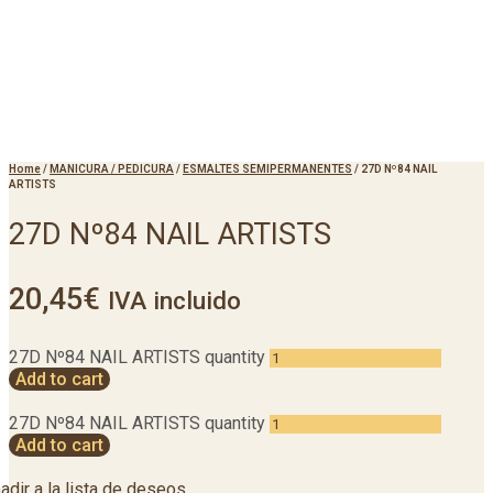
Home
/
MANICURA / PEDICURA
/
ESMALTES SEMIPERMANENTES
/
27D Nº84 NAIL
ARTISTS
27D Nº84 NAIL ARTISTS
20,45
€
IVA incluido
27D Nº84 NAIL ARTISTS quantity
Add to cart
27D Nº84 NAIL ARTISTS quantity
Add to cart
adir a la lista de deseos