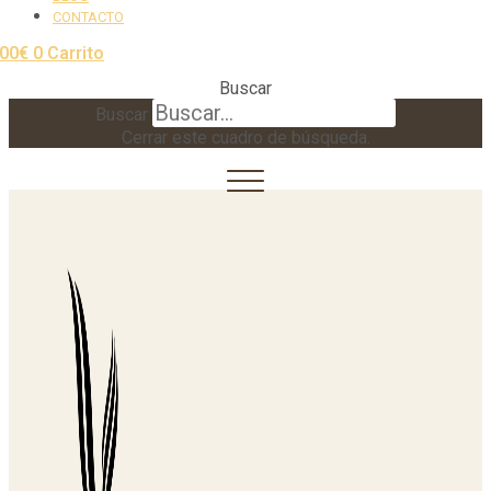
CONTACTO
,00
€
0
Carrito
Buscar
Buscar
Cerrar este cuadro de búsqueda.