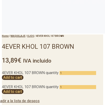
Home
/
MAQUILLAJE
/
OJOS
/
4EVER KHOL 107 BROWN
4EVER KHOL 107 BROWN
13,89
€
IVA incluido
4EVER KHOL 107 BROWN quantity
Add to cart
4EVER KHOL 107 BROWN quantity
Add to cart
adir a la lista de deseos