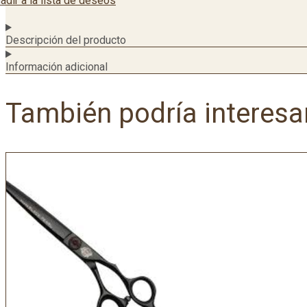
adir a la lista de deseos
Descripción del producto
Información adicional
También podría interesa