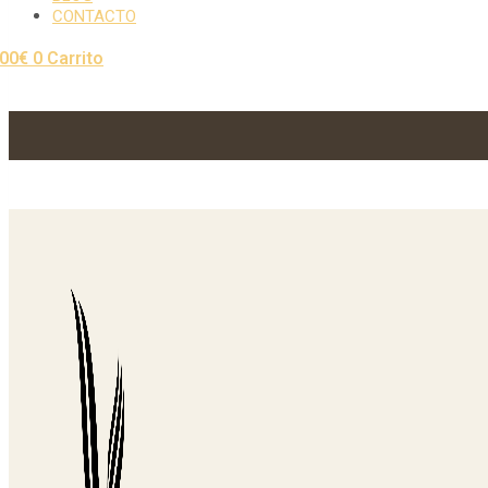
CONTACTO
,00
€
0
Carrito