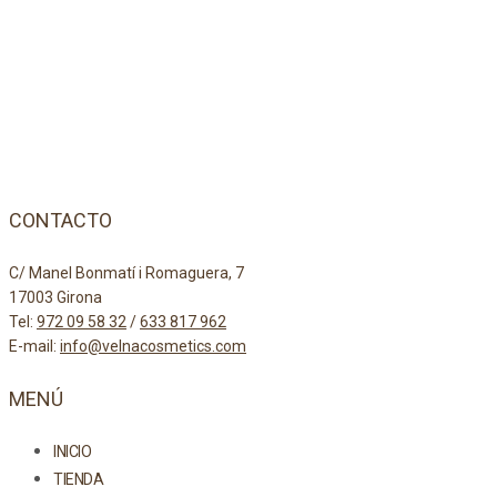
CONTACTO
C/ Manel Bonmatí i Romaguera, 7
17003 Girona
Tel:
972 09 58 32
/
633 817 962
E-mail:
info@velnacosmetics.com
MENÚ
INICIO
TIENDA