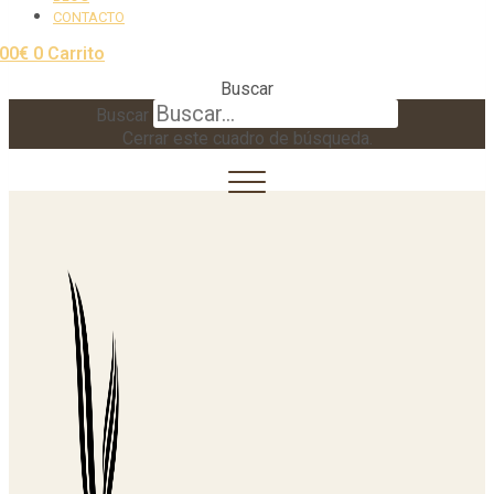
CONTACTO
,00
€
0
Carrito
Buscar
Buscar
Cerrar este cuadro de búsqueda.