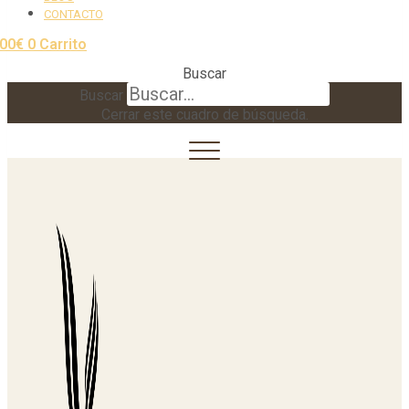
CONTACTO
,00
€
0
Carrito
Buscar
Buscar
Cerrar este cuadro de búsqueda.