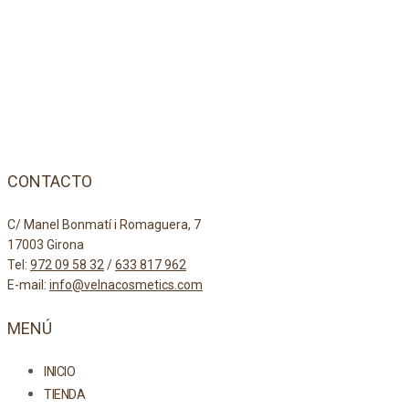
CONTACTO
C/ Manel Bonmatí i Romaguera, 7
17003 Girona
Tel:
972 09 58 32
/
633 817 962
E-mail:
info@velnacosmetics.com
MENÚ
INICIO
TIENDA