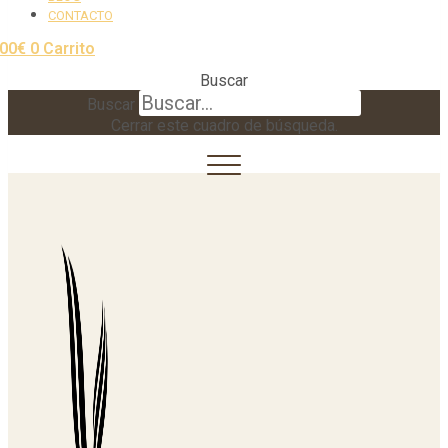
CONTACTO
,00
€
0
Carrito
Buscar
Buscar
Cerrar este cuadro de búsqueda.