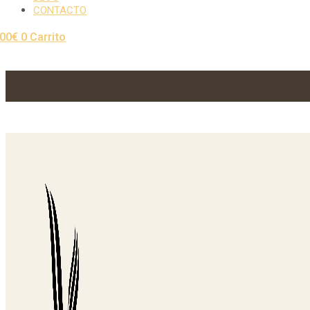
CONTACTO
,00
€
0
Carrito