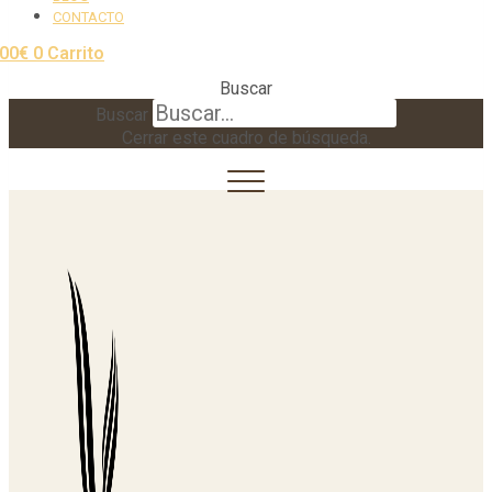
CONTACTO
,00
€
0
Carrito
Buscar
Buscar
Cerrar este cuadro de búsqueda.