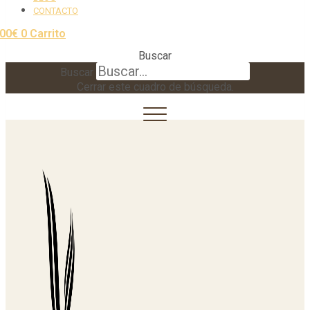
CONTACTO
,00
€
0
Carrito
Buscar
Buscar
Cerrar este cuadro de búsqueda.