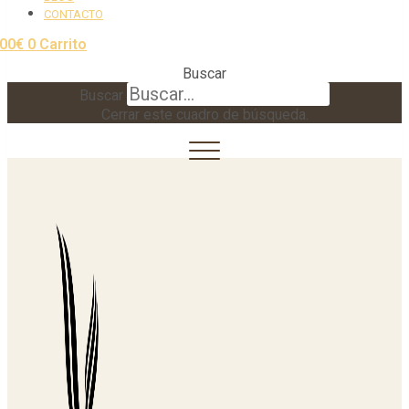
CONTACTO
,00
€
0
Carrito
Buscar
Buscar
Cerrar este cuadro de búsqueda.