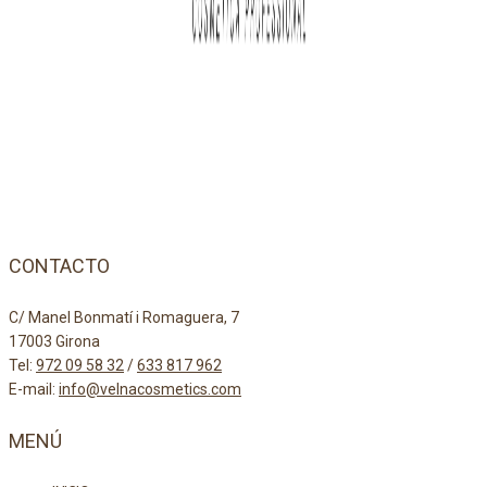
CONTACTO
C/ Manel Bonmatí i Romaguera, 7
17003 Girona
Tel:
972 09 58 32
/
633 817 962
E-mail:
info@velnacosmetics.com
MENÚ