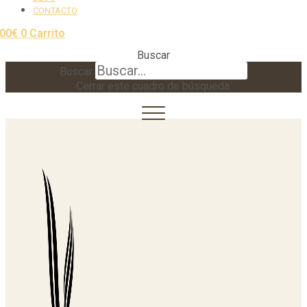
CONTACTO
,00
€
0
Carrito
Buscar
Buscar
Cerrar este cuadro de búsqueda.