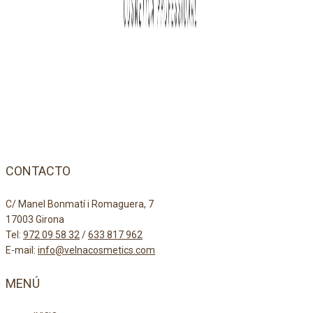
CONTACTO
C/ Manel Bonmatí i Romaguera, 7
17003 Girona
Tel:
972 09 58 32
/
633 817 962
E-mail:
info@velnacosmetics.com
MENÚ