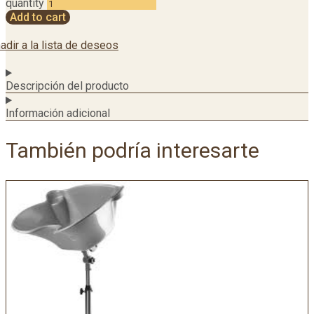
quantity
Add to cart
adir a la lista de deseos
Descripción del producto
Información adicional
También podría interesarte