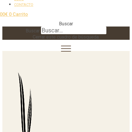
CONTACTO
,00
€
0
Carrito
Buscar
Buscar
Cerrar este cuadro de búsqueda.