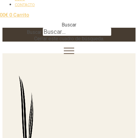
CONTACTO
,00
€
0
Carrito
Buscar
Buscar
Cerrar este cuadro de búsqueda.