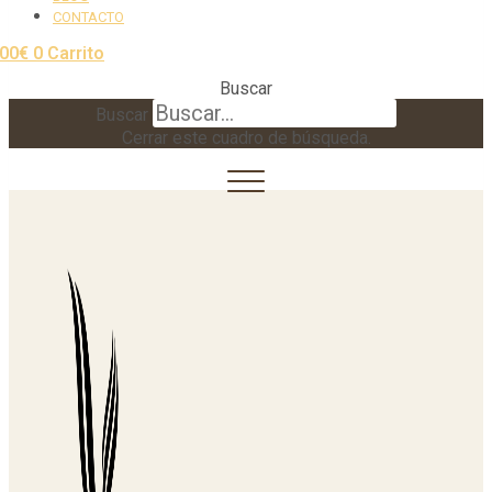
CONTACTO
,00
€
0
Carrito
Buscar
Buscar
Cerrar este cuadro de búsqueda.