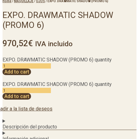
Home
/
MAQUILLAJE
/
OJOS
/
EXPO. DRAWMATIC SHADOW (PROMO 6)
EXPO. DRAWMATIC SHADOW
(PROMO 6)
970,52
€
IVA incluido
EXPO. DRAWMATIC SHADOW (PROMO 6) quantity
Add to cart
EXPO. DRAWMATIC SHADOW (PROMO 6) quantity
Add to cart
adir a la lista de deseos
Descripción del producto
Información adicional