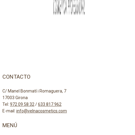
CONTACTO
C/ Manel Bonmatí i Romaguera, 7
17003 Girona
Tel:
972 09 58 32
/
633 817 962
E-mail:
info@velnacosmetics.com
MENÚ