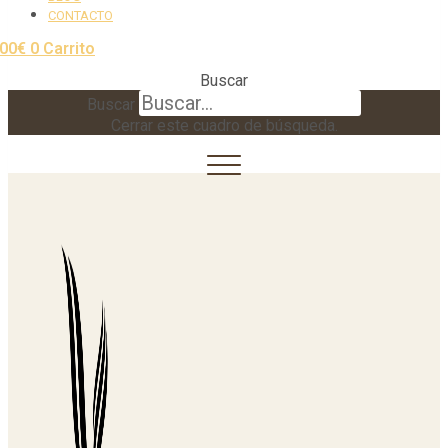
CONTACTO
,00
€
0
Carrito
Buscar
Buscar
Cerrar este cuadro de búsqueda.