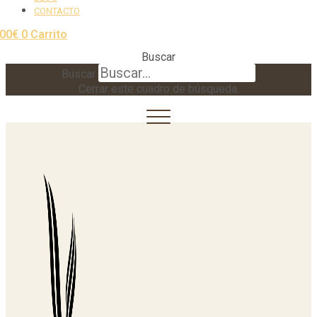
CONTACTO
,00
€
0
Carrito
Buscar
Buscar
Cerrar este cuadro de búsqueda.