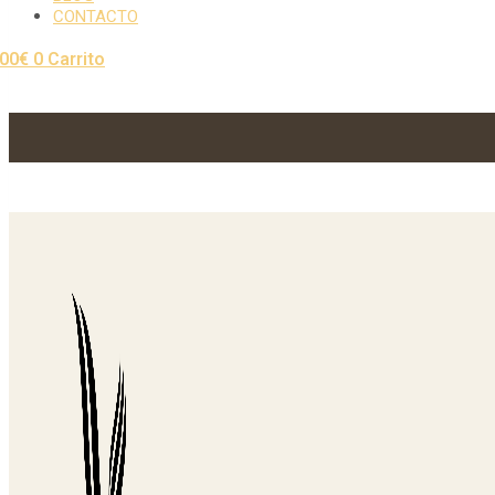
CONTACTO
,00
€
0
Carrito