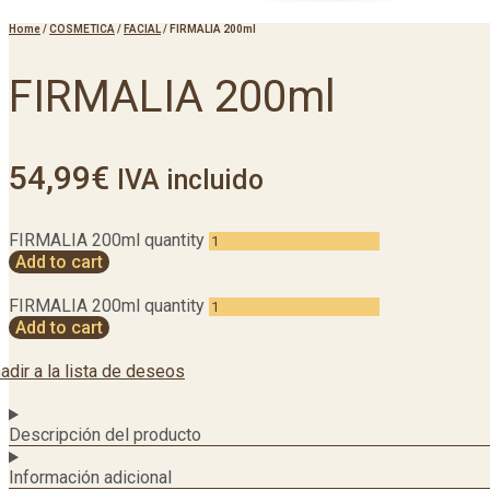
Home
/
COSMETICA
/
FACIAL
/
FIRMALIA 200ml
FIRMALIA 200ml
54,99
€
IVA incluido
FIRMALIA 200ml quantity
Add to cart
FIRMALIA 200ml quantity
Add to cart
adir a la lista de deseos
Descripción del producto
Información adicional