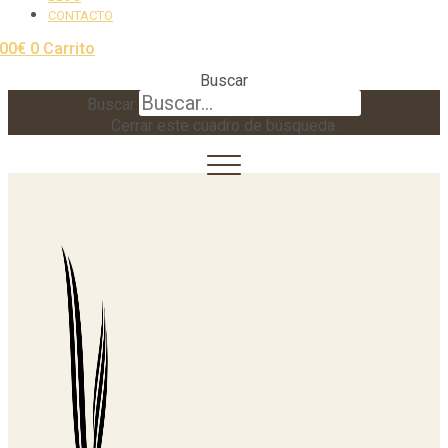
CONTACTO
,00
€
0
Carrito
Buscar
Buscar
Cerrar este cuadro de búsqueda.