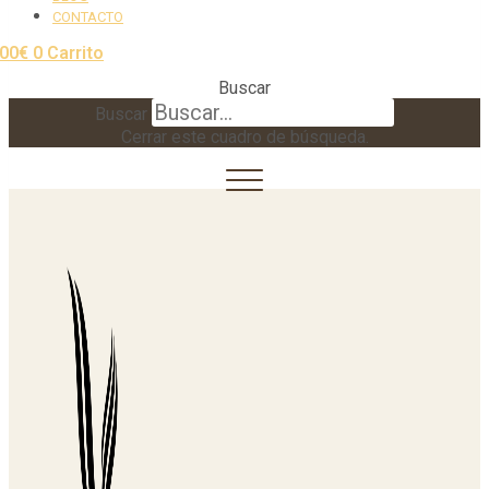
CONTACTO
,00
€
0
Carrito
Buscar
Buscar
Cerrar este cuadro de búsqueda.