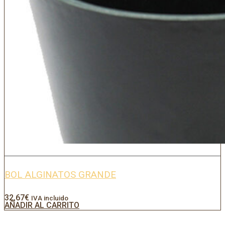
BOL ALGINATOS GRANDE
32,67
€
IVA incluido
AÑADIR AL CARRITO