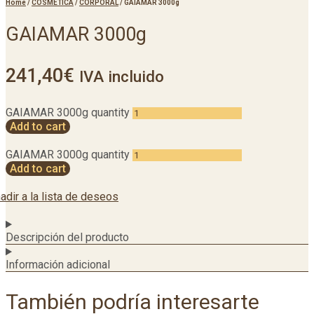
Home
/
COSMETICA
/
CORPORAL
/
GAIAMAR 3000g
GAIAMAR 3000g
241,40
€
IVA incluido
GAIAMAR 3000g quantity
Add to cart
GAIAMAR 3000g quantity
Add to cart
adir a la lista de deseos
Descripción del producto
Información adicional
También podría interesarte