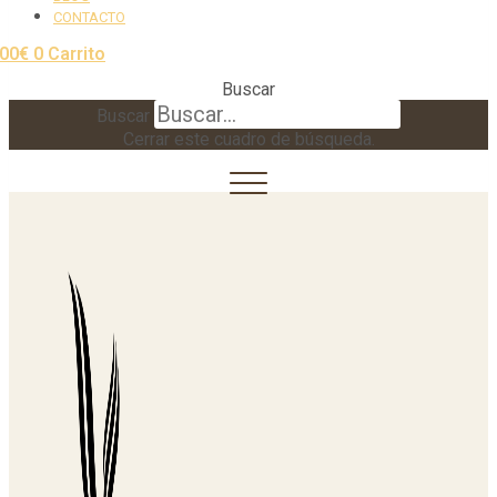
CONTACTO
,00
€
0
Carrito
Buscar
Buscar
Cerrar este cuadro de búsqueda.