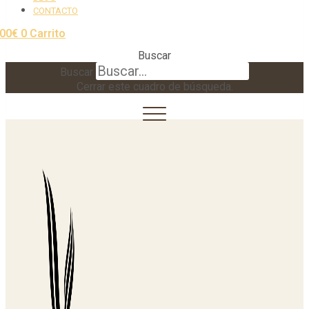
CONTACTO
,00
€
0
Carrito
Buscar
Buscar
Cerrar este cuadro de búsqueda.