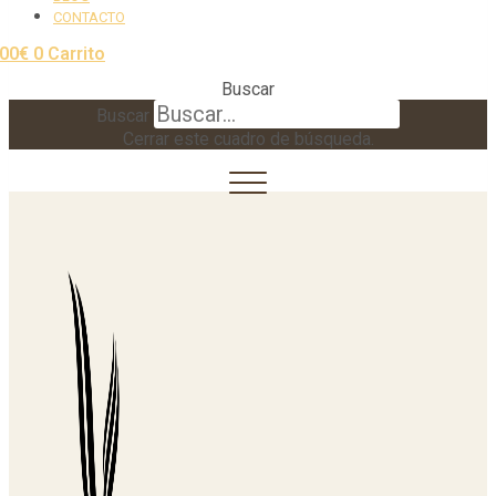
CONTACTO
,00
€
0
Carrito
Buscar
Buscar
Cerrar este cuadro de búsqueda.