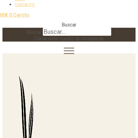
CONTACTO
,00
€
0
Carrito
Buscar
Buscar
Cerrar este cuadro de búsqueda.