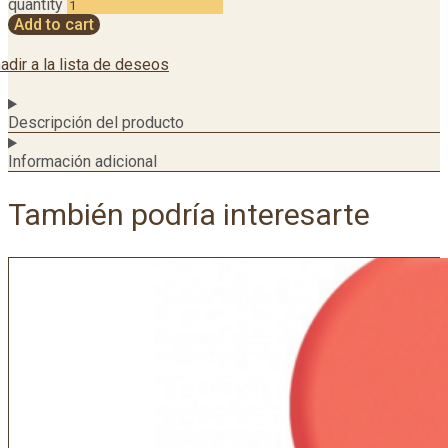
quantity
Add to cart
adir a la lista de deseos
Descripción del producto
Información adicional
También podría interesarte