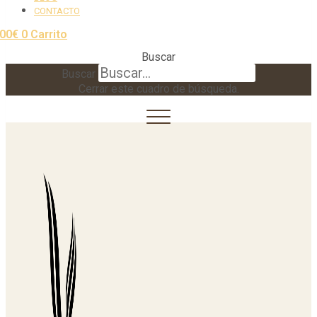
CONTACTO
,00
€
0
Carrito
Buscar
Buscar
Cerrar este cuadro de búsqueda.