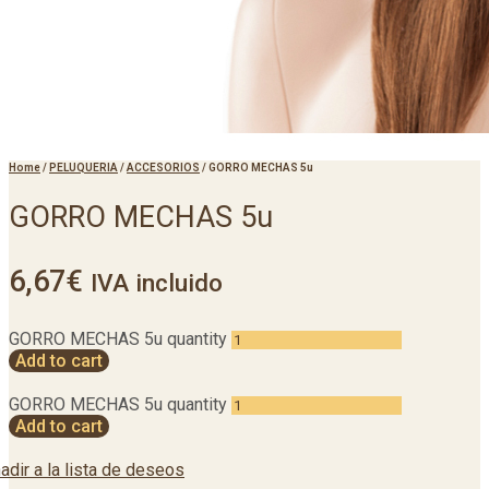
Home
/
PELUQUERIA
/
ACCESORIOS
/
GORRO MECHAS 5u
GORRO MECHAS 5u
6,67
€
IVA incluido
GORRO MECHAS 5u quantity
Add to cart
GORRO MECHAS 5u quantity
Add to cart
adir a la lista de deseos