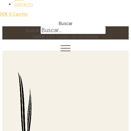
CONTACTO
,00
€
0
Carrito
Buscar
Buscar
Cerrar este cuadro de búsqueda.