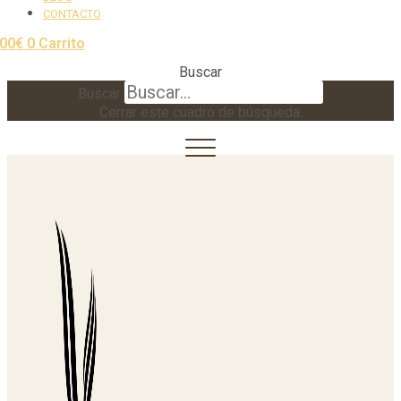
CONTACTO
,00
€
0
Carrito
Buscar
Buscar
Cerrar este cuadro de búsqueda.