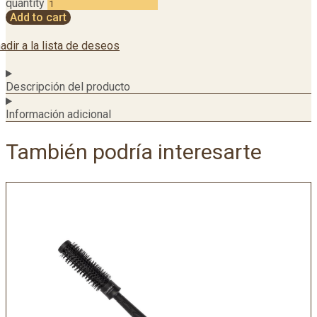
quantity
Add to cart
adir a la lista de deseos
Descripción del producto
Información adicional
También podría interesarte