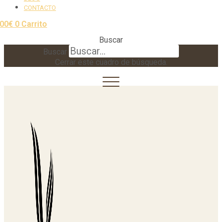
CONTACTO
,00
€
0
Carrito
Buscar
Buscar
Cerrar este cuadro de búsqueda.