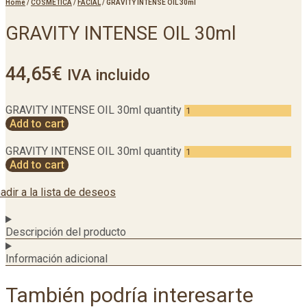
Home
/
COSMETICA
/
FACIAL
/
GRAVITY INTENSE OIL 30ml
GRAVITY INTENSE OIL 30ml
44,65
€
IVA incluido
GRAVITY INTENSE OIL 30ml quantity
Add to cart
GRAVITY INTENSE OIL 30ml quantity
Add to cart
adir a la lista de deseos
Descripción del producto
Información adicional
También podría interesarte