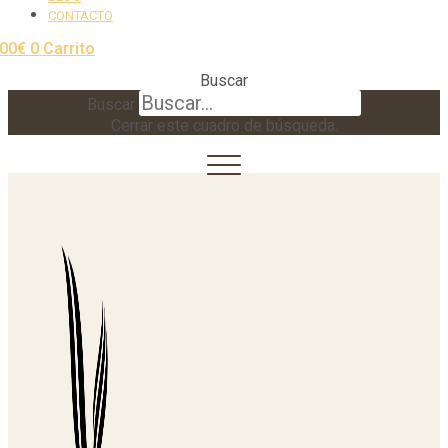
CONTACTO
,00
€
0
Carrito
Buscar
Buscar
Cerrar este cuadro de búsqueda.