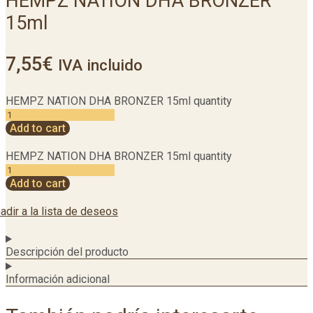
HEMPZ NATION DHA BRONZER
15ml
7,55
€
IVA incluido
HEMPZ NATION DHA BRONZER 15ml quantity
Add to cart
HEMPZ NATION DHA BRONZER 15ml quantity
Add to cart
adir a la lista de deseos
Descripción del producto
Información adicional