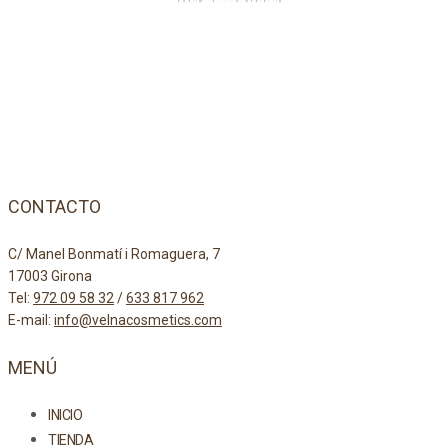
CONTACTO
C/ Manel Bonmatí i Romaguera, 7
17003 Girona
Tel:
972 09 58 32
/
633 817 962
E-mail:
info@velnacosmetics.com
MENÚ
INICIO
TIENDA