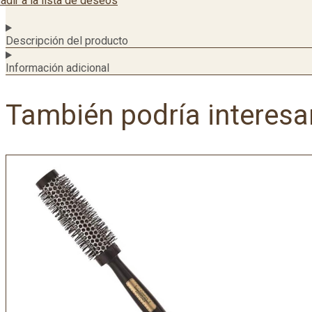
adir a la lista de deseos
Descripción del producto
Información adicional
También podría interesa