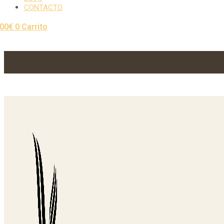
CONTACTO
,00
€
0
Carrito