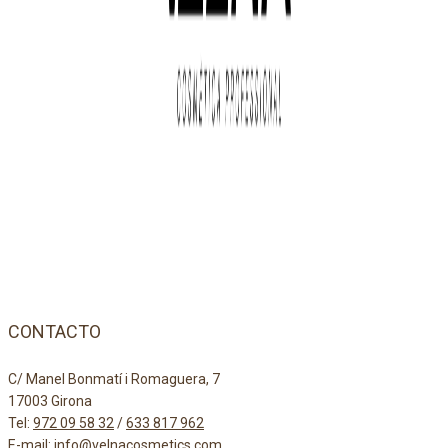
CONTACTO
C/ Manel Bonmatí i Romaguera, 7
17003 Girona
Tel:
972 09 58 32
/
633 817 962
E-mail:
info@velnacosmetics.com