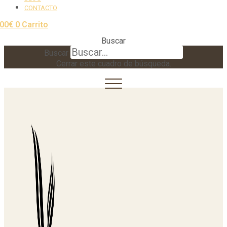
CONTACTO
,00
€
0
Carrito
Buscar
Buscar
Cerrar este cuadro de búsqueda.