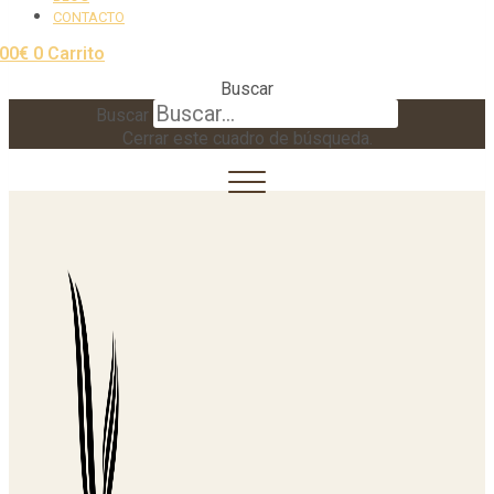
CONTACTO
,00
€
0
Carrito
Buscar
Buscar
Cerrar este cuadro de búsqueda.