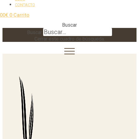
CONTACTO
,00
€
0
Carrito
Buscar
Buscar
Cerrar este cuadro de búsqueda.