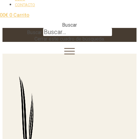
CONTACTO
,00
€
0
Carrito
Buscar
Buscar
Cerrar este cuadro de búsqueda.