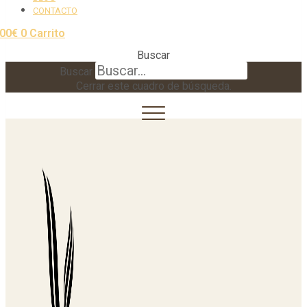
CONTACTO
,00
€
0
Carrito
Buscar
Buscar
Cerrar este cuadro de búsqueda.