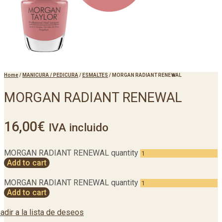
Home
/
MANICURA / PEDICURA
/
ESMALTES
/
MORGAN RADIANT RENEWAL
MORGAN RADIANT RENEWAL
16,00
€
IVA incluido
MORGAN RADIANT RENEWAL quantity
Add to cart
MORGAN RADIANT RENEWAL quantity
Add to cart
adir a la lista de deseos