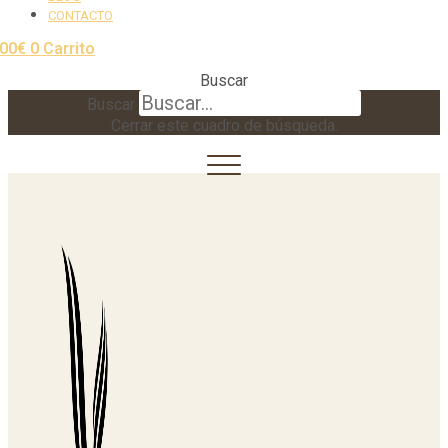
CONTACTO
,00
€
0
Carrito
Buscar
Buscar
Cerrar este cuadro de búsqueda.