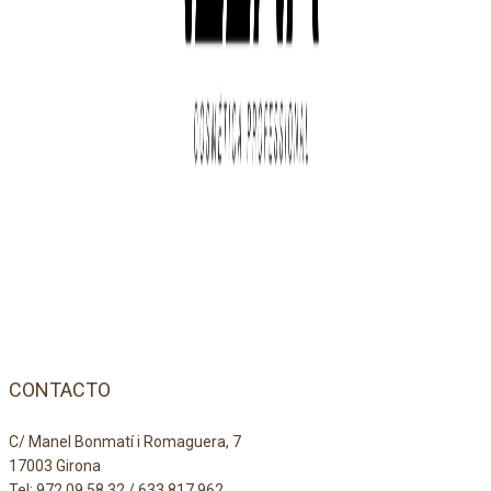
CONTACTO
C/ Manel Bonmatí i Romaguera, 7
17003 Girona
Tel:
972 09 58 32
/
633 817 962