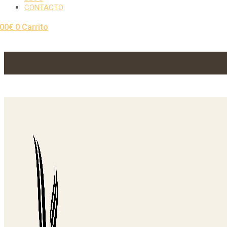
CONTACTO
,00
€
0
Carrito