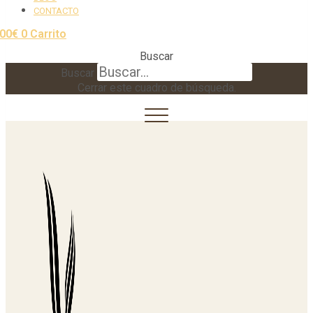
CONTACTO
,00
€
0
Carrito
Buscar
Buscar
Cerrar este cuadro de búsqueda.