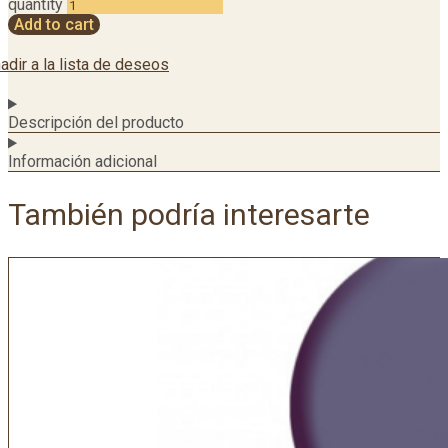
quantity
Add to cart
adir a la lista de deseos
Descripción del producto
Información adicional
También podría interesarte