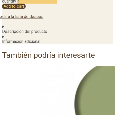
quantity
Add to cart
adir a la lista de deseos
Descripción del producto
Información adicional
También podría interesarte