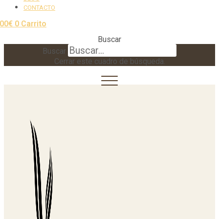
CONTACTO
,00
€
0
Carrito
Buscar
Buscar
Cerrar este cuadro de búsqueda.