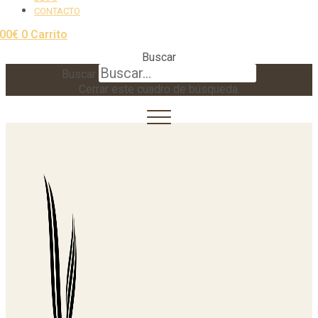
CONTACTO
,00
€
0
Carrito
Buscar
Buscar
Cerrar este cuadro de búsqueda.