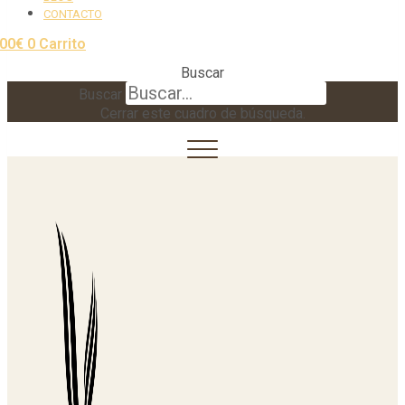
CONTACTO
,00
€
0
Carrito
Buscar
Buscar
Cerrar este cuadro de búsqueda.