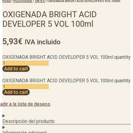
Home
/
PELUQUERIA
/
TINTES
/
OXIGENADA BRIGHT ACID DEVELOPER 5 VOL 100ml
OXIGENADA BRIGHT ACID
DEVELOPER 5 VOL 100ml
5,93
€
IVA incluido
OXIGENADA BRIGHT ACID DEVELOPER 5 VOL 100ml quantity
Add to cart
OXIGENADA BRIGHT ACID DEVELOPER 5 VOL 100ml quantity
Add to cart
adir a la lista de deseos
Descripción del producto
Información adicional