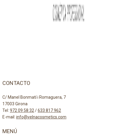
CONTACTO
C/ Manel Bonmatí i Romaguera, 7
17003 Girona
Tel:
972 09 58 32
/
633 817 962
E-mail:
info@velnacosmetics.com
MENÚ