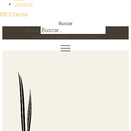
CONTACTO
,00
€
0
Carrito
Buscar
Buscar
Cerrar este cuadro de búsqueda.