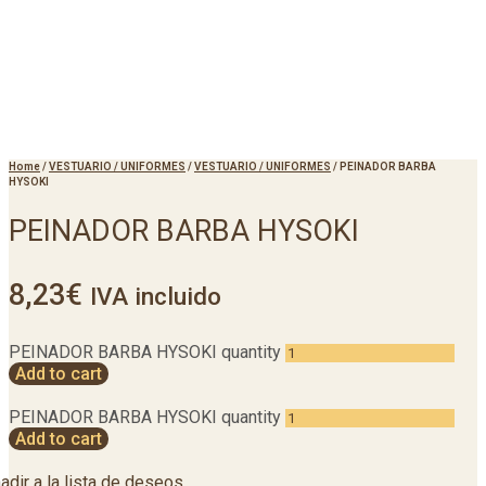
Home
/
VESTUARIO / UNIFORMES
/
VESTUARIO / UNIFORMES
/
PEINADOR BARBA
HYSOKI
PEINADOR BARBA HYSOKI
8,23
€
IVA incluido
PEINADOR BARBA HYSOKI quantity
Add to cart
PEINADOR BARBA HYSOKI quantity
Add to cart
adir a la lista de deseos