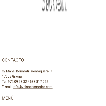
CONTACTO
C/ Manel Bonmatí i Romaguera, 7
17003 Girona
Tel:
972 09 58 32
/
633 817 962
E-mail:
info@velnacosmetics.com
MENÚ