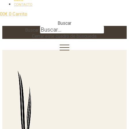
CONTACTO
,00
€
0
Carrito
Buscar
Buscar
Cerrar este cuadro de búsqueda.