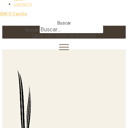
CONTACTO
,00
€
0
Carrito
Buscar
Buscar
Cerrar este cuadro de búsqueda.