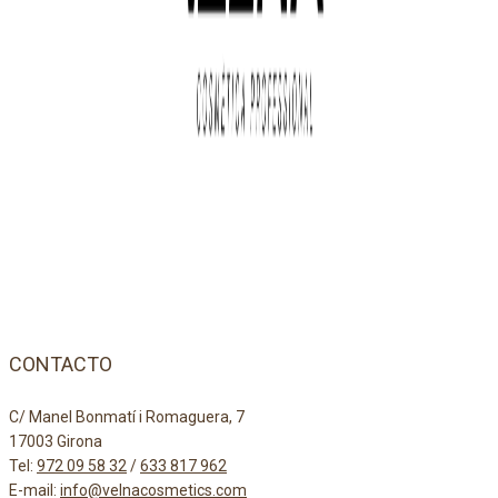
CONTACTO
C/ Manel Bonmatí i Romaguera, 7
17003 Girona
Tel:
972 09 58 32
/
633 817 962
E-mail:
info@velnacosmetics.com