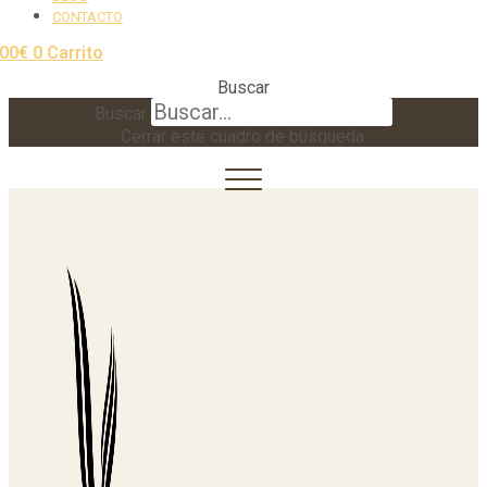
CONTACTO
,00
€
0
Carrito
Buscar
Buscar
Cerrar este cuadro de búsqueda.