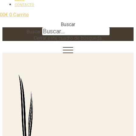
CONTACTO
,00
€
0
Carrito
Buscar
Buscar
Cerrar este cuadro de búsqueda.