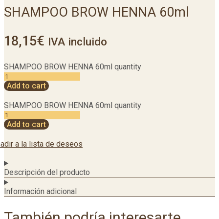
SHAMPOO BROW HENNA 60ml
18,15
€
IVA incluido
SHAMPOO BROW HENNA 60ml quantity
Add to cart
SHAMPOO BROW HENNA 60ml quantity
Add to cart
adir a la lista de deseos
Descripción del producto
Información adicional
También podría interesarte