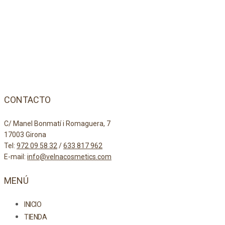
CONTACTO
C/ Manel Bonmatí i Romaguera, 7
17003 Girona
Tel:
972 09 58 32
/
633 817 962
E-mail:
info@velnacosmetics.com
MENÚ
INICIO
TIENDA