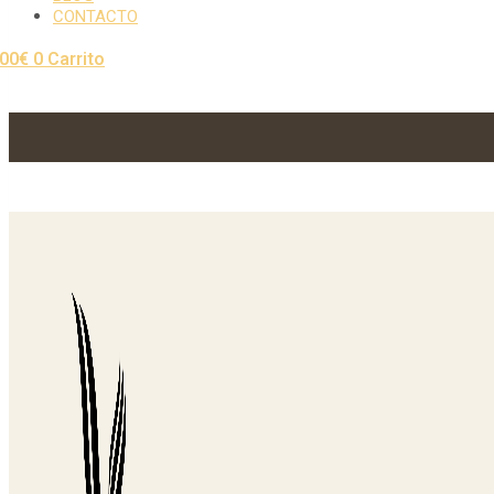
CONTACTO
,00
€
0
Carrito